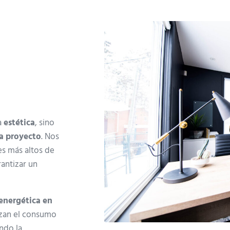
a
estética
, sino
da proyecto
. Nos
s más altos de
antizar un
 energética en
izan el consumo
ndo la